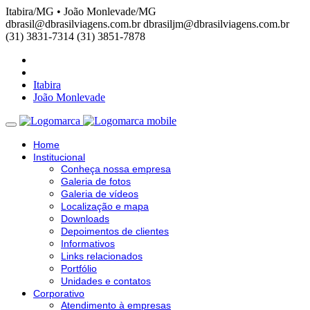
Itabira/MG • João Monlevade/MG
dbrasil@dbrasilviagens.com.br
dbrasiljm@dbrasilviagens.com.br
(31) 3831-7314
(31) 3851-7878
Itabira
João Monlevade
Home
Institucional
Conheça nossa empresa
Galeria de fotos
Galeria de vídeos
Localização e mapa
Downloads
Depoimentos de clientes
Informativos
Links relacionados
Portfólio
Unidades e contatos
Corporativo
Atendimento à empresas