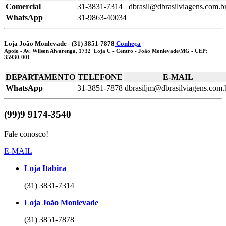
Comercial
31-3831-7314
dbrasil@dbrasilviagens.com.b
WhatsApp
31-9863-40034
Loja João Monlevade - (31) 3851-7878
Conheça
Apoio
- Av. Wilson Alvarenga, 1732 Loja C - Centro - João Monlevade/MG - CEP:
35930-001
DEPARTAMENTO
TELEFONE
E-MAIL
WhatsApp
31-3851-7878
dbrasiljm@dbrasilviagens.com.
(99)9 9174-3540
Fale conosco!
E-MAIL
Loja Itabira
(31) 3831-7314
Loja João Monlevade
(31) 3851-7878