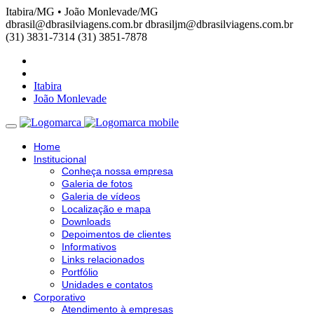
Itabira/MG • João Monlevade/MG
dbrasil@dbrasilviagens.com.br
dbrasiljm@dbrasilviagens.com.br
(31) 3831-7314
(31) 3851-7878
Itabira
João Monlevade
Home
Institucional
Conheça nossa empresa
Galeria de fotos
Galeria de vídeos
Localização e mapa
Downloads
Depoimentos de clientes
Informativos
Links relacionados
Portfólio
Unidades e contatos
Corporativo
Atendimento à empresas