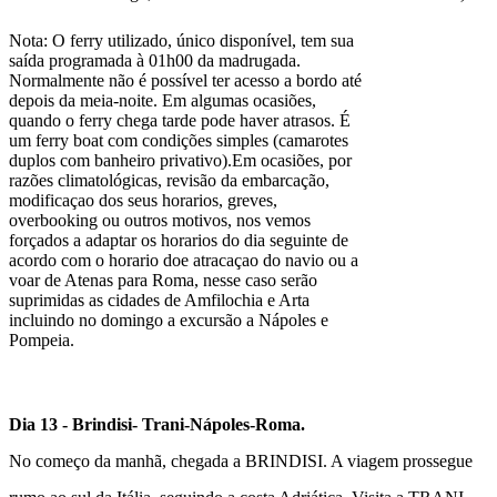
Nota
: O ferry utilizado, único disponível, tem sua
saída programada à 01h00 da madrugada.
Normalmente não é possível ter acesso a bordo até
depois da meia-noite. Em algumas ocasiões,
quando o ferry chega tarde pode haver atrasos. É
um ferry boat com condições simples (camarotes
duplos com banheiro privativo).Em ocasiões, por
razões climatológicas, revisão da embarcação,
modificaçao dos seus horarios, greves,
overbooking ou outros motivos, nos vemos
forçados a adaptar os horarios do dia seguinte de
acordo com o horario doe atracaçao do navio ou a
voar de Atenas para Roma, nesse caso serão
suprimidas as cidades de Amfilochia e Arta
incluindo no domingo a excursão a Nápoles e
Pompeia.
Dia 13 - Brindisi- Trani-Nápoles-Roma.
No começo da manhã, chegada a
BRINDISI
. A viagem prossegue