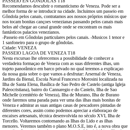
PASSEIO EN GONDOLAS T18
Recomendamos descubrir o romanticismo de Veneza. Pode ser a
melhor forma de se introducir na cidade. Incluimos um passeio em
Gôndola pelos canais, contratamos aos nossos próprios músicos que
nos tocam bonitas cançoes venezianas passando pelos canais mais
belos até chegar ao canal grande onde se encontram os mais
fantásticos palacios venezianos.
-Passeio em Gôndolas particulares pelos canais. -Musicos 1 tenor e
1 sanfoneiro para o grupo de gôndolas.
Cidade: VENEZA
PASSEIO LAGOA DE VENEZA T18
Nesta excursao lhe oferecemos a possibilidade de conhecer a
verdadeira formaçao de Veneza com as suas diferentes ilhas, um
trajeto panorâmico em barco privado no qual teremos a explicaçao
da nossa guia sobre o que vamos a desfrutar: Arsernal de Veneza,
Jardins da Bienal, Escola Naval Francesco Morosini localizada na
Ilha de Santa Elena, Basílica de Sao Pedro de Castelo (antiga Igleja
Paleocristiana), bairro do Cannaregio e do Castelo, Ilha de Sao
Michelle (cemitério de Veneza), Ilha de Murano, Ilha de Burano
onde faremos uma parada para ver uma das ilhas mais bonitas de
Veneza e admirar as suas antigas casas de pescadores pintadas de
diferentes cores, assim como podemos apreciar a elaboraçao de
encaixes artesanais, técnica desenvolvida no século XVI, Ilha de
Torcello. Voltaremos contornando as Ilhas do Lido e as ilhas
menores. Veremos também o plano M.O.S.E, isto é, a nova obra que