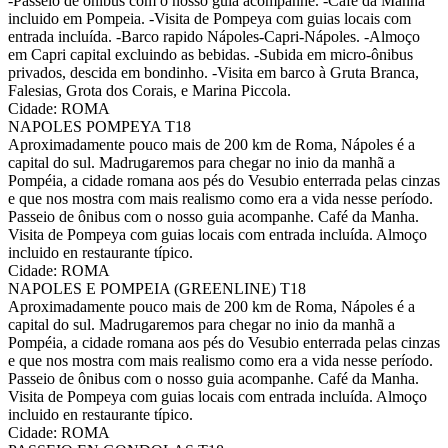
-Passeio de ônibus com o nosso guia acompanhe. -Café da Manha
incluido em Pompeia. -Visita de Pompeya com guias locais com
entrada incluída. -Barco rapido Nápoles-Capri-Nápoles. -Almoço
em Capri capital excluindo as bebidas. -Subida em micro-ônibus
privados, descida em bondinho. -Visita em barco à Gruta Branca,
Falesias, Grota dos Corais, e Marina Piccola.
Cidade: ROMA
NAPOLES POMPEYA T18
Aproximadamente pouco mais de 200 km de Roma, Nápoles é a
capital do sul. Madrugaremos para chegar no inio da manhã a
Pompéia, a cidade romana aos pés do Vesubio enterrada pelas cinzas
e que nos mostra com mais realismo como era a vida nesse período.
Passeio de ônibus com o nosso guia acompanhe. Café da Manha.
Visita de Pompeya com guias locais com entrada incluída. Almoço
incluido en restaurante típico.
Cidade: ROMA
NAPOLES E POMPEIA (GREENLINE) T18
Aproximadamente pouco mais de 200 km de Roma, Nápoles é a
capital do sul. Madrugaremos para chegar no inio da manhã a
Pompéia, a cidade romana aos pés do Vesubio enterrada pelas cinzas
e que nos mostra com mais realismo como era a vida nesse período.
Passeio de ônibus com o nosso guia acompanhe. Café da Manha.
Visita de Pompeya com guias locais com entrada incluída. Almoço
incluido en restaurante típico.
Cidade: ROMA