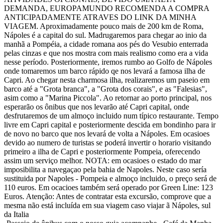
DEMANDA, EUROPAMUNDO RECOMENDA A COMPRA
ANTICIPADAMENTE ATRAVES DO LINK DA MINHA
VIAGEM. Aproximadamente pouco mais de 200 km de Roma,
Nápoles é a capital do sul. Madrugaremos para chegar ao inio da
manhã a Pompéia, a cidade romana aos pés do Vesubio enterrada
pelas cinzas e que nos mostra com mais realismo como era a vida
nesse período. Posteriormente, iremos rumbo ao Golfo de Nápoles
onde tomaremos um barco rápido qe nos levará a famosa ilha de
Capri. Ao chegar nesta charmosa ilha, realizaremos um paseio em
barco até a "Grota branca", a "Grota dos corais", e as "Falesias",
asim como a "Marina Piccola". Ao retornar ao porto principal, nos
esperarão os ônibus que nos levarão até Capri capital, onde
desfrutaremos de um almoço incluido num típico restaurante. Tempo
livre em Capri capital e posteriormente descida em bondinho para ir
de novo no barco que nos levará de volta a Nápoles. Em ocasioes
devido ao numero de turistas se poderá invertir o horario visitando
primeiro a ilha de Capri e posteriormente Pompeia, oferecendo
assim um serviço melhor. NOTA: em ocasioes o estado do mar
imposibilita a navegaçao pela bahia de Napoles. Neste caso sería
sustituida por Napoles - Pompeia e almoço incluido, o preço será de
110 euros. Em ocacioes também será operado por Green Line: 123
Euros. Atenção: Antes de contratar esta excursão, comprove que a
mesma não está incluída em sua viagem caso viajar ã Nápoles, sul
da Italia