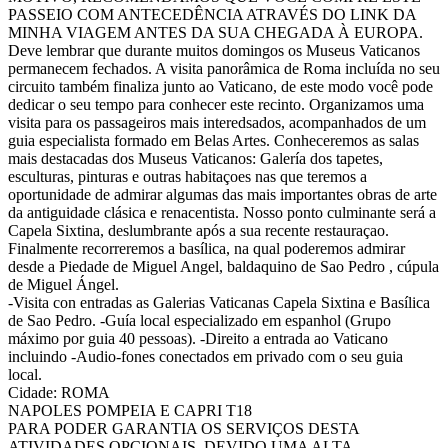
PASSEIO COM ANTECEDÊNCIA ATRAVÉS DO LINK DA
MINHA VIAGEM ANTES DA SUA CHEGADA À EUROPA.
Deve lembrar que durante muitos domingos os Museus Vaticanos
permanecem fechados. A visita panorâmica de Roma incluída no seu
circuito também finaliza junto ao Vaticano, de este modo você pode
dedicar o seu tempo para conhecer este recinto. Organizamos uma
visita para os passageiros mais interedsados, acompanhados de um
guia especialista formado em Belas Artes. Conheceremos as salas
mais destacadas dos Museus Vaticanos: Galería dos tapetes,
esculturas, pinturas e outras habitaçoes nas que teremos a
oportunidade de admirar algumas das mais importantes obras de arte
da antiguidade clásica e renacentista. Nosso ponto culminante será a
Capela Sixtina, deslumbrante após a sua recente restauraçao.
Finalmente recorreremos a basílica, na qual poderemos admirar
desde a Piedade de Miguel Angel, baldaquino de Sao Pedro , cúpula
de Miguel Ángel.
-Visita con entradas as Galerias Vaticanas Capela Sixtina e Basílica
de Sao Pedro. -Guía local especializado em espanhol (Grupo
máximo por guia 40 pessoas). -Direito a entrada ao Vaticano
incluindo -Audio-fones conectados em privado com o seu guia
local.
Cidade: ROMA
NAPOLES POMPEIA E CAPRI T18
PARA PODER GARANTIA OS SERVIÇOS DESTA
ATIVIDADES OPCIONAIS, DEVIDO UMA ALTA