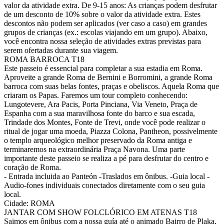
valor da atividade extra. De 9-15 anos: As crianças podem desfrutar
de um desconto de 10% sobre o valor da atividade extra. Estes
descontos não podem ser aplicados (ver caso a caso) em grandes
grupos de crianças (ex.: escolas viajando em um grupo). Abaixo,
você encontra nossa seleção de atividades extras previstas para
serem ofertadas durante sua viagem.
ROMA BARROCA T18
Este passeio é essencial para completar a sua estadia em Roma.
Aproveite a grande Roma de Bernini e Borromini, a grande Roma
barroca com suas belas fontes, praças e obeliscos. Aquela Roma que
criaram os Papas. Faremos um tour completo conhecendo:
Lungotevere, Ara Pacis, Porta Pinciana, Via Veneto, Praça de
Espanha com a sua maravilhosa fonte do barco e sua escada,
Trindade dos Montes, Fonte de Trevi, onde você pode realizar o
ritual de jogar uma moeda, Piazza Colona, Pantheon, possivelmente
o templo arqueológico melhor preservado da Roma antiga e
terminaremos na extraordinária Praça Navona. Uma parte
importante deste passeio se realiza a pé para desfrutar do centro e
coração de Roma.
- Entrada incluida ao Panteón -Traslados em ônibus. -Guia local -
Audio-fones individuais conectados diretamente com o seu guia
local.
Cidade: ROMA
JANTAR COM SHOW FOLCLÓRICO EM ATENAS T18
Saimos em ônibus com a nossa guía até o animado Bairro de Plaka,