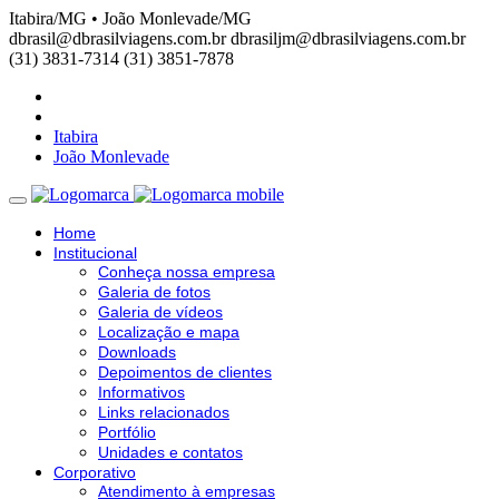
Itabira/MG • João Monlevade/MG
dbrasil@dbrasilviagens.com.br
dbrasiljm@dbrasilviagens.com.br
(31) 3831-7314
(31) 3851-7878
Itabira
João Monlevade
Home
Institucional
Conheça nossa empresa
Galeria de fotos
Galeria de vídeos
Localização e mapa
Downloads
Depoimentos de clientes
Informativos
Links relacionados
Portfólio
Unidades e contatos
Corporativo
Atendimento à empresas