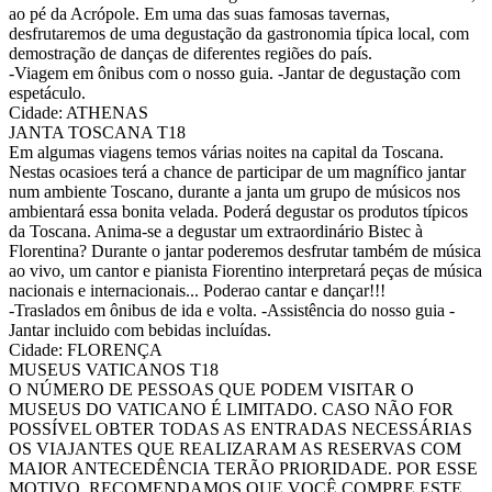
ao pé da Acrópole. Em uma das suas famosas tavernas,
desfrutaremos de uma degustação da gastronomia típica local, com
demostração de danças de diferentes regiões do país.
-Viagem em ônibus com o nosso guia. -Jantar de degustação com
espetáculo.
Cidade: ATHENAS
JANTA TOSCANA T18
Em algumas viagens temos várias noites na capital da Toscana.
Nestas ocasioes terá a chance de participar de um magnífico jantar
num ambiente Toscano, durante a janta um grupo de músicos nos
ambientará essa bonita velada. Poderá degustar os produtos típicos
da Toscana. Anima-se a degustar um extraordinário Bistec à
Florentina? Durante o jantar poderemos desfrutar também de música
ao vivo, um cantor e pianista Fiorentino interpretará peças de música
nacionais e internacionais... Poderao cantar e dançar!!!
-Traslados em ônibus de ida e volta. -Assistência do nosso guia -
Jantar incluido com bebidas incluídas.
Cidade: FLORENÇA
MUSEUS VATICANOS T18
O NÚMERO DE PESSOAS QUE PODEM VISITAR O
MUSEUS DO VATICANO É LIMITADO. CASO NÃO FOR
POSSÍVEL OBTER TODAS AS ENTRADAS NECESSÁRIAS
OS VIAJANTES QUE REALIZARAM AS RESERVAS COM
MAIOR ANTECEDÊNCIA TERÃO PRIORIDADE. POR ESSE
MOTIVO, RECOMENDAMOS QUE VOCÊ COMPRE ESTE